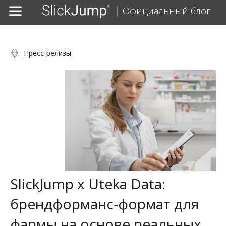
Официальный блог
Пресс-релизы
SlickJump x Uteka Data:
брендформанс-формат для
фармы на основе реальных