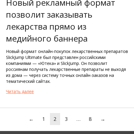
Новый рекламный формат
позволит заказывать
лекарства прямо из
медийного баннера
Новый формат онлайн-покупок лекарственных препаратов
SlickJump Ultimate был представлен российскими
компаниями — «Ютека» и SlickJump. Он позволит
россиянам получать лекарственные препараты не выходя
из дома — через систему точных онлайн-заказов на
тематический сайтах.
Читать далее
Навигация
←
1
2
3
…
8
→
по